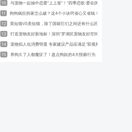
10
与宠物一起抽中恋爱“上上签”！“四季恋歌·爱在闵行”携宠交友引领
11
狗狗疯狂拆家怎么破？这4个小诀窍省心又省钱！
12
英短猫VS美短猫，除了国籍它们之间还有什么区别？
13
打造宠物友好新地标！深圳“罗湖区宠物友好空间活动周”启动
14
宠物拟人化消费明显 专家建议产品应满足“双视角需求”
15
养狗久了人都魔怔了！盘点狗奴的4大怪癖行为