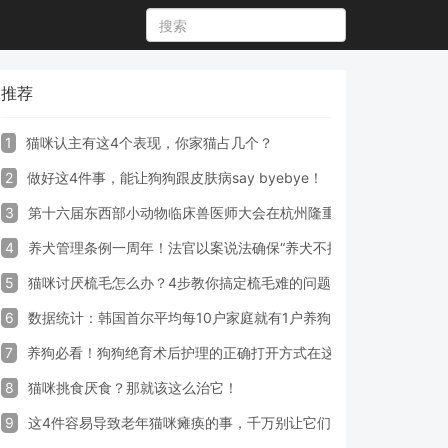
推荐
1
猫咪认主有这4个表现，你家猫占几个？
2
做好这4件事，能让狗狗跟皮肤病say byebye！
3
第十六届东西部小动物临床兽医师大会在杭州隆重开幕
4
养犬管理条例一周年！法官以案说法确保“养犬不掉链”
5
猫咪讨厌梳毛怎么办？4步教你搞定梳毛难的问题！
6
数据统计：韩国首尔平均每10户家庭就有1户养狗
7
养狗必看！狗狗绝育术后护理的正确打开方式在这里
8
猫咪挑食厌食？那就该这么治它！
9
这4件容易导致老年猫咪瘫痪的事，千万别让它们做！