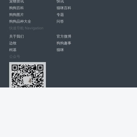
宠物资讯
快讯
狗狗百科
猫咪百科
狗狗图片
专题
狗狗品种大全
问答
快速导航 Navigation
关于我们
官方微博
边牧
狗狗趣事
柯基
猫咪
公众号
爱宠网 南宁博大高科计算机有限公司 版权所有 © 2022. All Rights
Reserved. lovepet.cn
网站展示的品牌信息和数据，是基于互联网大数据及品牌方的公开信息，
收集整理客观呈现，仅提供参考使用，不代表网站支持观点；如有侵权、
错误信息，请及时联系我们更正或删除！