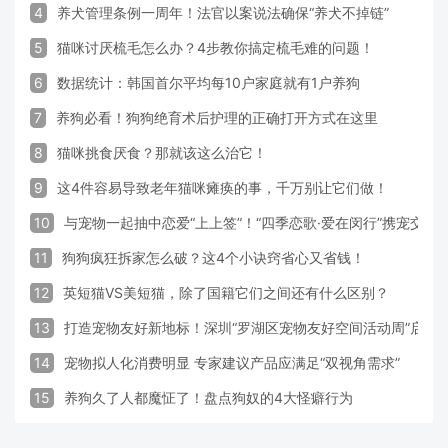
4
养犬管理条例一周年！法官以案说法确保“养犬不掉链”
5
猫咪讨厌梳毛怎么办？4步教你搞定梳毛难的问题！
6
数据统计：韩国首尔平均每10户家庭就有1户养狗
7
养狗必看！狗狗绝育术后护理的正确打开方式在这里
8
猫咪挑食厌食？那就该这么治它！
9
这4件容易导致老年猫咪瘫痪的事，千万别让它们做！
10
与宠物一起抽中恋爱“上上签”！“四季恋歌·爱在闵行”携宠交
11
狗狗疯狂拆家怎么破？这4个小诀窍省心又省钱！
12
英短猫VS美短猫，除了国籍它们之间还有什么区别？
13
打造宠物友好新地标！深圳“罗湖区宠物友好空间活动周”启动
14
宠物拟人化消费明显 专家建议产品应满足“双视角需求”
15
养狗久了人都魔怔了！盘点狗奴的4大怪癖行为