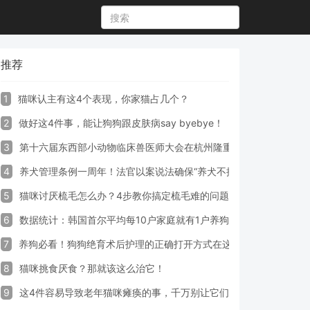
推荐
1
猫咪认主有这4个表现，你家猫占几个？
2
做好这4件事，能让狗狗跟皮肤病say byebye！
3
第十六届东西部小动物临床兽医师大会在杭州隆重开幕
4
养犬管理条例一周年！法官以案说法确保“养犬不掉链”
5
猫咪讨厌梳毛怎么办？4步教你搞定梳毛难的问题！
6
数据统计：韩国首尔平均每10户家庭就有1户养狗
7
养狗必看！狗狗绝育术后护理的正确打开方式在这里
8
猫咪挑食厌食？那就该这么治它！
9
这4件容易导致老年猫咪瘫痪的事，千万别让它们做！