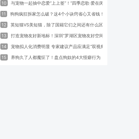
10
与宠物一起抽中恋爱“上上签”！“四季恋歌·爱在闵行”携宠交友引领
11
狗狗疯狂拆家怎么破？这4个小诀窍省心又省钱！
12
英短猫VS美短猫，除了国籍它们之间还有什么区别？
13
打造宠物友好新地标！深圳“罗湖区宠物友好空间活动周”启动
14
宠物拟人化消费明显 专家建议产品应满足“双视角需求”
15
养狗久了人都魔怔了！盘点狗奴的4大怪癖行为