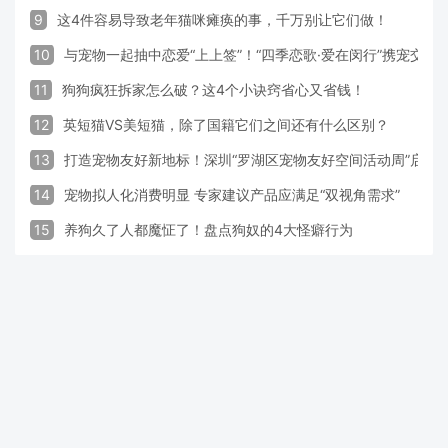
9
这4件容易导致老年猫咪瘫痪的事，千万别让它们做！
10
与宠物一起抽中恋爱“上上签”！“四季恋歌·爱在闵行”携宠交
11
狗狗疯狂拆家怎么破？这4个小诀窍省心又省钱！
12
英短猫VS美短猫，除了国籍它们之间还有什么区别？
13
打造宠物友好新地标！深圳“罗湖区宠物友好空间活动周”启动
14
宠物拟人化消费明显 专家建议产品应满足“双视角需求”
15
养狗久了人都魔怔了！盘点狗奴的4大怪癖行为