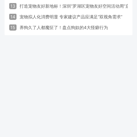
13
打造宠物友好新地标！深圳“罗湖区宠物友好空间活动周”启动
14
宠物拟人化消费明显 专家建议产品应满足“双视角需求”
15
养狗久了人都魔怔了！盘点狗奴的4大怪癖行为