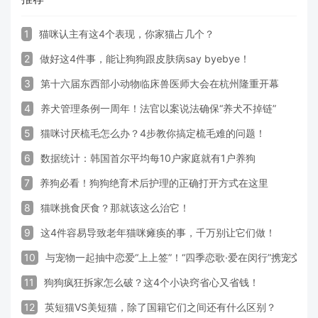
1
猫咪认主有这4个表现，你家猫占几个？
2
做好这4件事，能让狗狗跟皮肤病say byebye！
3
第十六届东西部小动物临床兽医师大会在杭州隆重开幕
4
养犬管理条例一周年！法官以案说法确保“养犬不掉链”
5
猫咪讨厌梳毛怎么办？4步教你搞定梳毛难的问题！
6
数据统计：韩国首尔平均每10户家庭就有1户养狗
7
养狗必看！狗狗绝育术后护理的正确打开方式在这里
8
猫咪挑食厌食？那就该这么治它！
9
这4件容易导致老年猫咪瘫痪的事，千万别让它们做！
10
与宠物一起抽中恋爱“上上签”！“四季恋歌·爱在闵行”携宠交
11
狗狗疯狂拆家怎么破？这4个小诀窍省心又省钱！
12
英短猫VS美短猫，除了国籍它们之间还有什么区别？