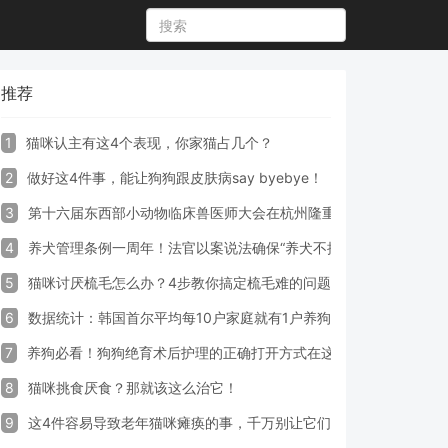
推荐
1
猫咪认主有这4个表现，你家猫占几个？
2
做好这4件事，能让狗狗跟皮肤病say byebye！
3
第十六届东西部小动物临床兽医师大会在杭州隆重开幕
4
养犬管理条例一周年！法官以案说法确保“养犬不掉链”
5
猫咪讨厌梳毛怎么办？4步教你搞定梳毛难的问题！
6
数据统计：韩国首尔平均每10户家庭就有1户养狗
7
养狗必看！狗狗绝育术后护理的正确打开方式在这里
8
猫咪挑食厌食？那就该这么治它！
9
这4件容易导致老年猫咪瘫痪的事，千万别让它们做！