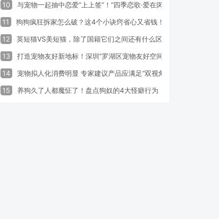
10
与宠物一起抽中恋爱“上上签”！“四季恋歌·爱在闵行”携宠交友引领
11
狗狗疯狂拆家怎么破？这4个小诀窍省心又省钱！
12
英短猫VS美短猫，除了国籍它们之间还有什么区别？
13
打造宠物友好新地标！深圳“罗湖区宠物友好空间活动周”启动
14
宠物拟人化消费明显 专家建议产品应满足“双视角需求”
15
养狗久了人都魔怔了！盘点狗奴的4大怪癖行为