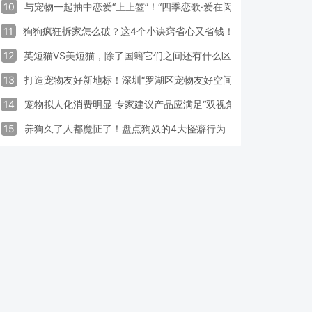
10
与宠物一起抽中恋爱“上上签”！“四季恋歌·爱在闵行”携宠交友引领
11
狗狗疯狂拆家怎么破？这4个小诀窍省心又省钱！
12
英短猫VS美短猫，除了国籍它们之间还有什么区别？
13
打造宠物友好新地标！深圳“罗湖区宠物友好空间活动周”启动
14
宠物拟人化消费明显 专家建议产品应满足“双视角需求”
15
养狗久了人都魔怔了！盘点狗奴的4大怪癖行为