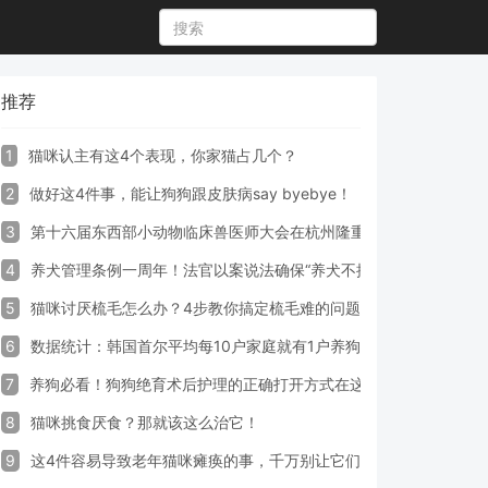
推荐
1
猫咪认主有这4个表现，你家猫占几个？
2
做好这4件事，能让狗狗跟皮肤病say byebye！
3
第十六届东西部小动物临床兽医师大会在杭州隆重开幕
4
养犬管理条例一周年！法官以案说法确保“养犬不掉链”
5
猫咪讨厌梳毛怎么办？4步教你搞定梳毛难的问题！
6
数据统计：韩国首尔平均每10户家庭就有1户养狗
7
养狗必看！狗狗绝育术后护理的正确打开方式在这里
8
猫咪挑食厌食？那就该这么治它！
9
这4件容易导致老年猫咪瘫痪的事，千万别让它们做！