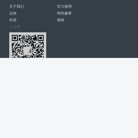
关于我们
官方微博
边牧
狗狗趣事
柯基
猫咪
公众号
爱宠网 南宁博大高科计算机有限公司 版权所有 © 2022. All Rights
Reserved. lovepet.cn
网站展示的品牌信息和数据，是基于互联网大数据及品牌方的公开信息，
收集整理客观呈现，仅提供参考使用，不代表网站支持观点；如有侵权、
错误信息，请及时联系我们更正或删除！
商务联系微信: 18977110085 分享更多宠物故事和萌宠趣味
博大软件
盈门
ManualLib
桂ICP备17004674号-20