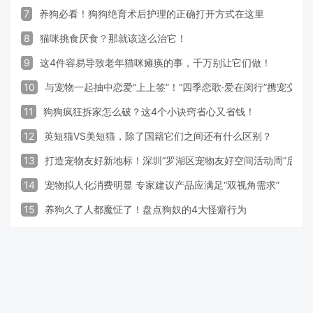
7
养狗必看！狗狗绝育术后护理的正确打开方式在这里
8
猫咪挑食厌食？那就该这么治它！
9
这4件容易导致老年猫咪瘫痪的事，千万别让它们做！
10
与宠物一起抽中恋爱“上上签”！“四季恋歌·爱在闵行”携宠交
11
狗狗疯狂拆家怎么破？这4个小诀窍省心又省钱！
12
英短猫VS美短猫，除了国籍它们之间还有什么区别？
13
打造宠物友好新地标！深圳“罗湖区宠物友好空间活动周”启动
14
宠物拟人化消费明显 专家建议产品应满足“双视角需求”
15
养狗久了人都魔怔了！盘点狗奴的4大怪癖行为