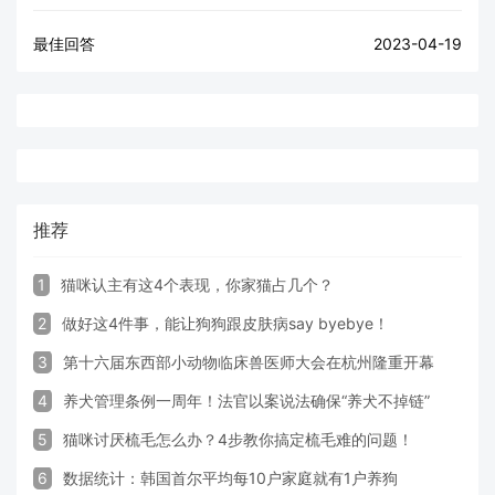
最佳回答
2023-04-19
推荐
1
猫咪认主有这4个表现，你家猫占几个？
2
做好这4件事，能让狗狗跟皮肤病say byebye！
3
第十六届东西部小动物临床兽医师大会在杭州隆重开幕
4
养犬管理条例一周年！法官以案说法确保“养犬不掉链”
5
猫咪讨厌梳毛怎么办？4步教你搞定梳毛难的问题！
6
数据统计：韩国首尔平均每10户家庭就有1户养狗