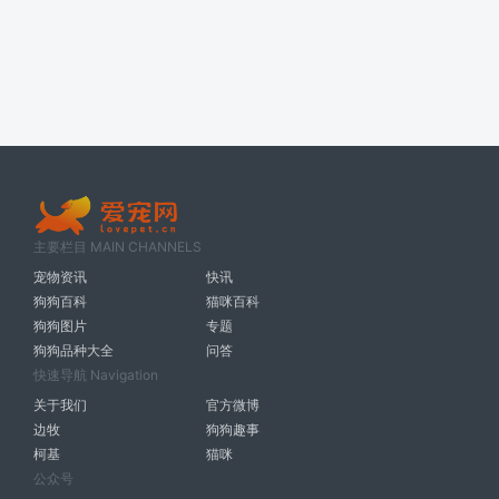
主要栏目 MAIN CHANNELS
宠物资讯
快讯
狗狗百科
猫咪百科
狗狗图片
专题
狗狗品种大全
问答
快速导航 Navigation
关于我们
官方微博
边牧
狗狗趣事
柯基
猫咪
公众号