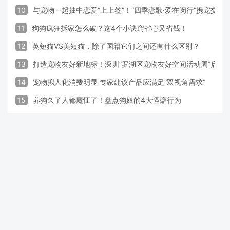
10
与宠物一起抽中恋爱“上上签”！“四季恋歌·爱在闵行”携宠交
11
狗狗疯狂拆家怎么破？这4个小诀窍省心又省钱！
12
英短猫VS美短猫，除了国籍它们之间还有什么区别？
13
打造宠物友好新地标！深圳“罗湖区宠物友好空间活动周”启动
14
宠物拟人化消费明显 专家建议产品应满足“双视角需求”
15
养狗久了人都魔怔了！盘点狗奴的4大怪癖行为