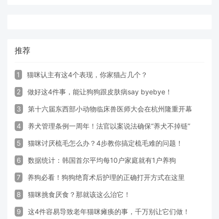
推荐
1
猫咪认主有这4个表现，你家猫占几个？
2
做好这4件事，能让狗狗跟皮肤病say byebye！
3
第十六届东西部小动物临床兽医师大会在杭州隆重开幕
4
养犬管理条例一周年！法官以案说法确保“养犬不掉链”
5
猫咪讨厌梳毛怎么办？4步教你搞定梳毛难的问题！
6
数据统计：韩国首尔平均每10户家庭就有1户养狗
7
养狗必看！狗狗绝育术后护理的正确打开方式在这里
8
猫咪挑食厌食？那就该这么治它！
9
这4件容易导致老年猫咪瘫痪的事，千万别让它们做！