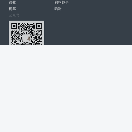
边牧
狗狗趣事
柯基
猫咪
公众号
爱宠网 南宁博大高科计算机有限公司 版权所有 © 2022. All Rights
Reserved. lovepet.cn
网站展示的品牌信息和数据，是基于互联网大数据及品牌方的公开信息，
收集整理客观呈现，仅提供参考使用，不代表网站支持观点；如有侵权、
错误信息，请及时联系我们更正或删除！
商务联系微信: 18977110085 分享更多宠物故事和萌宠趣味
博大软件
盈门
ManualLib
桂ICP备17004674号-20