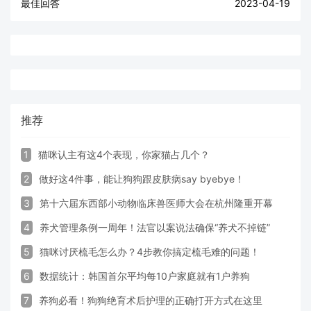
最佳回答
2023-04-19
推荐
1
猫咪认主有这4个表现，你家猫占几个？
2
做好这4件事，能让狗狗跟皮肤病say byebye！
3
第十六届东西部小动物临床兽医师大会在杭州隆重开幕
4
养犬管理条例一周年！法官以案说法确保“养犬不掉链”
5
猫咪讨厌梳毛怎么办？4步教你搞定梳毛难的问题！
6
数据统计：韩国首尔平均每10户家庭就有1户养狗
7
养狗必看！狗狗绝育术后护理的正确打开方式在这里