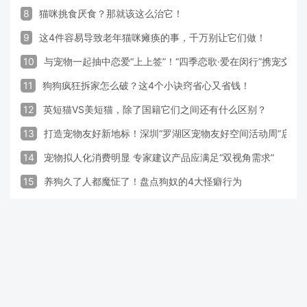
8
猫咪挑食厌食？那就该这么治它！
9
这4件容易导致老年猫咪瘫痪的事，千万别让它们做！
10
与宠物一起抽中恋爱“上上签”！“四季恋歌·爱在闵行”携宠交
11
狗狗疯狂拆家怎么破？这4个小诀窍省心又省钱！
12
英短猫VS美短猫，除了国籍它们之间还有什么区别？
13
打造宠物友好新地标！深圳“罗湖区宠物友好空间活动周”启动
14
宠物拟人化消费明显 专家建议产品应满足“双视角需求”
15
养狗久了人都魔怔了！盘点狗奴的4大怪癖行为