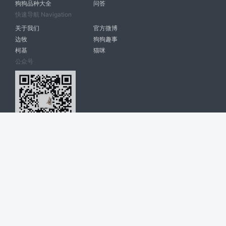
狗狗品种大全
问答
快速导航 Navigation
关于我们
官方微博
边牧
狗狗趣事
柯基
猫咪
公众号
爱宠网 南宁博大高科计算机有限公司 版权所有 © 2022. All Rights
Reserved. lovepet.cn
网站展示的品牌信息和数据，是基于互联网大数据及品牌方的公开信息，
收集整理客观呈现，仅提供参考使用，不代表网站支持观点；如有侵权、
错误信息，请及时联系我们更正或删除！
商务联系微信: 18977110085 分享更多宠物故事和萌宠趣味
博大软件
盈门
ManualLib
桂ICP备17004674号-20