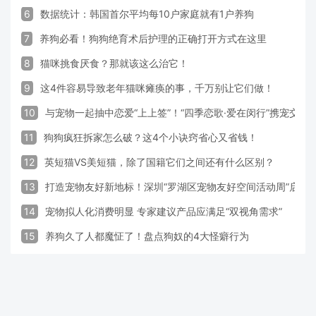
6
数据统计：韩国首尔平均每10户家庭就有1户养狗
7
养狗必看！狗狗绝育术后护理的正确打开方式在这里
8
猫咪挑食厌食？那就该这么治它！
9
这4件容易导致老年猫咪瘫痪的事，千万别让它们做！
10
与宠物一起抽中恋爱“上上签”！“四季恋歌·爱在闵行”携宠交
11
狗狗疯狂拆家怎么破？这4个小诀窍省心又省钱！
12
英短猫VS美短猫，除了国籍它们之间还有什么区别？
13
打造宠物友好新地标！深圳“罗湖区宠物友好空间活动周”启动
14
宠物拟人化消费明显 专家建议产品应满足“双视角需求”
15
养狗久了人都魔怔了！盘点狗奴的4大怪癖行为