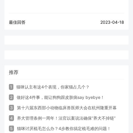
最佳回答
2023-04-18
推荐
1
猫咪认主有这4个表现，你家猫占几个？
2
做好这4件事，能让狗狗跟皮肤病say byebye！
3
第十六届东西部小动物临床兽医师大会在杭州隆重开幕
4
养犬管理条例一周年！法官以案说法确保“养犬不掉链”
5
猫咪讨厌梳毛怎么办？4步教你搞定梳毛难的问题！