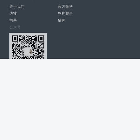
关于我们
官方微博
边牧
狗狗趣事
柯基
猫咪
公众号
爱宠网 南宁博大高科计算机有限公司 版权所有 © 2022. All Rights
Reserved. lovepet.cn
网站展示的品牌信息和数据，是基于互联网大数据及品牌方的公开信息，
收集整理客观呈现，仅提供参考使用，不代表网站支持观点；如有侵权、
错误信息，请及时联系我们更正或删除！
商务联系微信: 18977110085 分享更多宠物故事和萌宠趣味
博大软件
盈门
ManualLib
桂ICP备17004674号-20