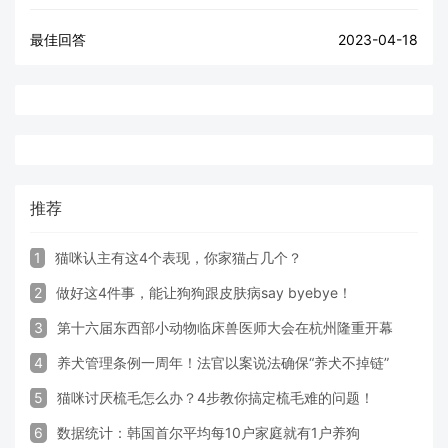
最佳回答
2023-04-18
推荐
1
猫咪认主有这4个表现，你家猫占几个？
2
做好这4件事，能让狗狗跟皮肤病say byebye！
3
第十六届东西部小动物临床兽医师大会在杭州隆重开幕
4
养犬管理条例一周年！法官以案说法确保“养犬不掉链”
5
猫咪讨厌梳毛怎么办？4步教你搞定梳毛难的问题！
6
数据统计：韩国首尔平均每10户家庭就有1户养狗