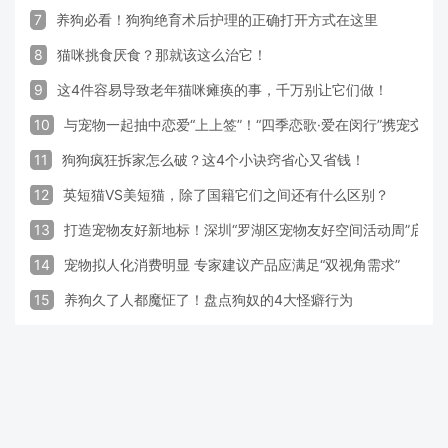
7
养狗必看！狗狗绝育术后护理的正确打开方式在这里
8
猫咪挑食厌食？那就该这么治它！
9
这4件容易导致老年猫咪瘫痪的事，千万别让它们做！
10
与宠物一起抽中恋爱“上上签”！“四季恋歌·爱在闵行”携宠交
11
狗狗疯狂拆家怎么破？这4个小诀窍省心又省钱！
12
英短猫VS美短猫，除了国籍它们之间还有什么区别？
13
打造宠物友好新地标！深圳“罗湖区宠物友好空间活动周”启动
14
宠物拟人化消费明显 专家建议产品应满足“双视角需求”
15
养狗久了人都魔怔了！盘点狗奴的4大怪癖行为