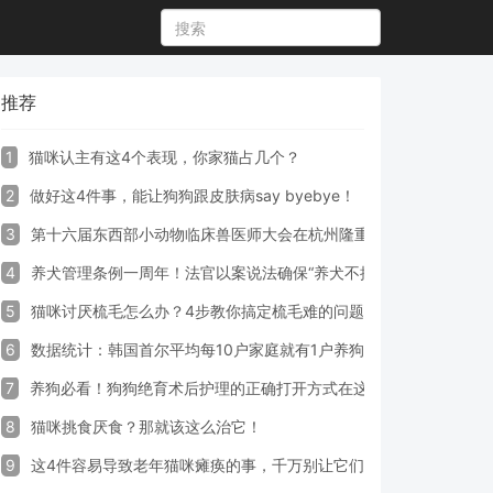
推荐
1
猫咪认主有这4个表现，你家猫占几个？
2
做好这4件事，能让狗狗跟皮肤病say byebye！
3
第十六届东西部小动物临床兽医师大会在杭州隆重开幕
4
养犬管理条例一周年！法官以案说法确保“养犬不掉链”
5
猫咪讨厌梳毛怎么办？4步教你搞定梳毛难的问题！
6
数据统计：韩国首尔平均每10户家庭就有1户养狗
7
养狗必看！狗狗绝育术后护理的正确打开方式在这里
8
猫咪挑食厌食？那就该这么治它！
9
这4件容易导致老年猫咪瘫痪的事，千万别让它们做！