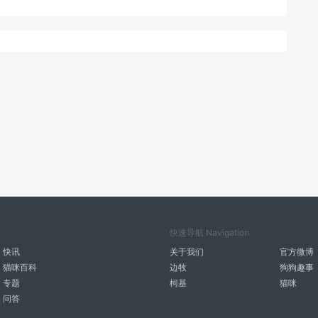
快速导航 Navigation
快讯
关于我们
官方微博
猫咪百科
边牧
狗狗趣事
专题
柯基
猫咪
问答