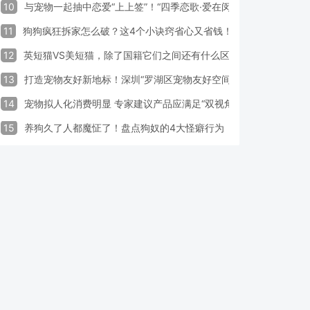
10
与宠物一起抽中恋爱“上上签”！“四季恋歌·爱在闵行”携宠交友引领
11
狗狗疯狂拆家怎么破？这4个小诀窍省心又省钱！
12
英短猫VS美短猫，除了国籍它们之间还有什么区别？
13
打造宠物友好新地标！深圳“罗湖区宠物友好空间活动周”启动
14
宠物拟人化消费明显 专家建议产品应满足“双视角需求”
15
养狗久了人都魔怔了！盘点狗奴的4大怪癖行为