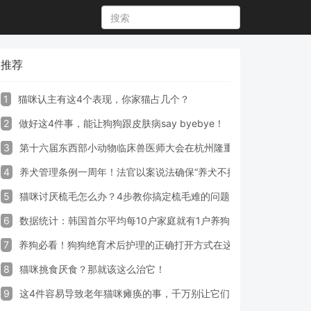
推荐
1
猫咪认主有这4个表现，你家猫占几个？
2
做好这4件事，能让狗狗跟皮肤病say byebye！
3
第十六届东西部小动物临床兽医师大会在杭州隆重开幕
4
养犬管理条例一周年！法官以案说法确保“养犬不掉链”
5
猫咪讨厌梳毛怎么办？4步教你搞定梳毛难的问题！
6
数据统计：韩国首尔平均每10户家庭就有1户养狗
7
养狗必看！狗狗绝育术后护理的正确打开方式在这里
8
猫咪挑食厌食？那就该这么治它！
9
这4件容易导致老年猫咪瘫痪的事，千万别让它们做！