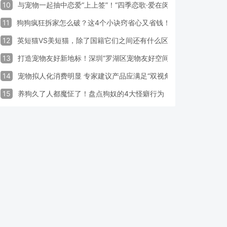
10
与宠物一起抽中恋爱“上上签”！“四季恋歌·爱在闵行”携宠交友引领
11
狗狗疯狂拆家怎么破？这4个小诀窍省心又省钱！
12
英短猫VS美短猫，除了国籍它们之间还有什么区别？
13
打造宠物友好新地标！深圳“罗湖区宠物友好空间活动周”启动
14
宠物拟人化消费明显 专家建议产品应满足“双视角需求”
15
养狗久了人都魔怔了！盘点狗奴的4大怪癖行为