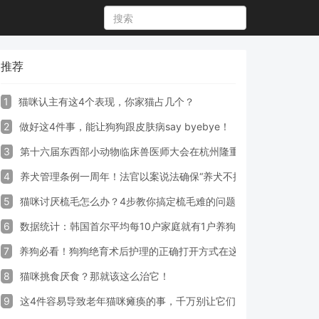
推荐
1
猫咪认主有这4个表现，你家猫占几个？
2
做好这4件事，能让狗狗跟皮肤病say byebye！
3
第十六届东西部小动物临床兽医师大会在杭州隆重开幕
4
养犬管理条例一周年！法官以案说法确保“养犬不掉链”
5
猫咪讨厌梳毛怎么办？4步教你搞定梳毛难的问题！
6
数据统计：韩国首尔平均每10户家庭就有1户养狗
7
养狗必看！狗狗绝育术后护理的正确打开方式在这里
8
猫咪挑食厌食？那就该这么治它！
9
这4件容易导致老年猫咪瘫痪的事，千万别让它们做！