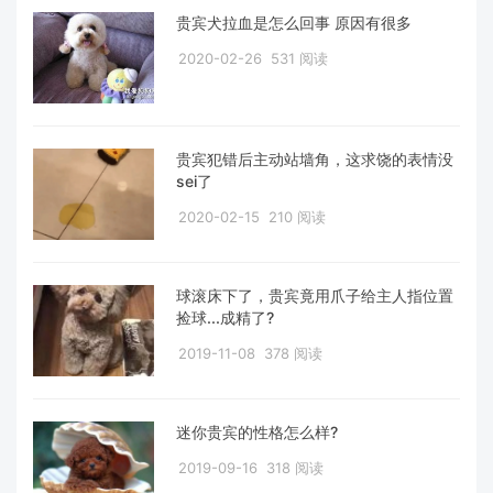
贵宾犬拉血是怎么回事 原因有很多
2020-02-26
531 阅读
贵宾犯错后主动站墙角，这求饶的表情没
sei了
2020-02-15
210 阅读
球滚床下了，贵宾竟用爪子给主人指位置
捡球...成精了?
2019-11-08
378 阅读
迷你贵宾的性格怎么样?
2019-09-16
318 阅读