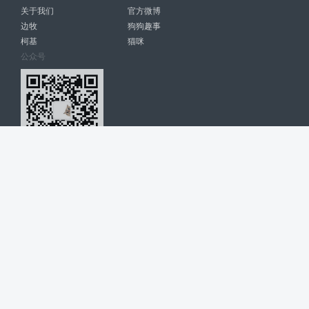
关于我们
官方微博
边牧
狗狗趣事
柯基
猫咪
公众号
爱宠网 南宁博大高科计算机有限公司 版权所有 © 2022. All Rights
Reserved. lovepet.cn
网站展示的品牌信息和数据，是基于互联网大数据及品牌方的公开信息，
收集整理客观呈现，仅提供参考使用，不代表网站支持观点；如有侵权、
错误信息，请及时联系我们更正或删除！
商务联系微信: 18977110085 分享更多宠物故事和萌宠趣味
博大软件
盈门
ManualLib
桂ICP备17004674号-20