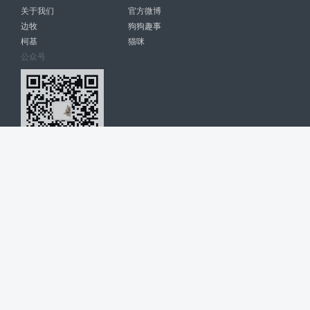
关于我们
官方微博
边牧
狗狗趣事
柯基
猫咪
公众号
爱宠网 南宁博大高科计算机有限公司 版权所有 © 2022. All Rights
Reserved. lovepet.cn
网站展示的品牌信息和数据，是基于互联网大数据及品牌方的公开信息，
收集整理客观呈现，仅提供参考使用，不代表网站支持观点；如有侵权、
错误信息，请及时联系我们更正或删除！
商务联系微信: 18977110085 分享更多宠物故事和萌宠趣味
博大软件
盈门
ManualLib
桂ICP备17004674号-20