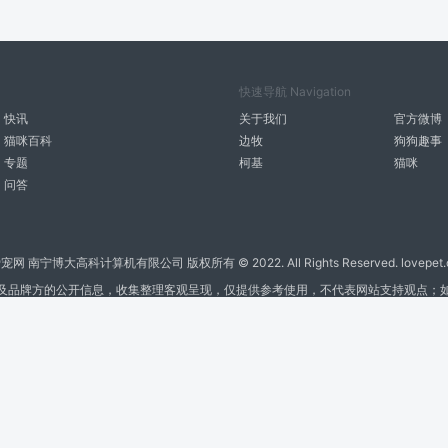
快速导航 Navigation
快讯
关于我们
官方微博
猫咪百科
边牧
狗狗趣事
专题
柯基
猫咪
问答
宠网 南宁博大高科计算机有限公司 版权所有 © 2022. All Rights Reserved. lovepet.
及品牌方的公开信息，收集整理客观呈现，仅提供参考使用，不代表网站支持观点；
商务联系微信: 18977110085 分享更多宠物故事和萌宠趣味
博大软件
盈门
ManualLib
桂ICP备17004674号-20