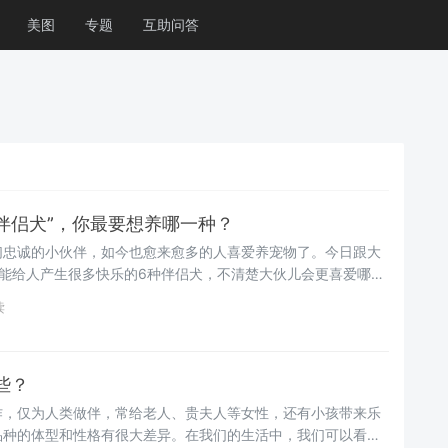
美图
专题
互助问答
伴侣犬”，你最要想养哪一种？
们忠诚的小伙伴，如今也愈来愈多的人喜爱养宠物了。今日跟大
、能给人产生很多快乐的6种伴侣犬，不清楚大伙儿会更喜爱哪样
读
些？
作，仅为人类做伴，常给老人、贵夫人等女性，还有小孩带来乐
品种的体型和性格有很大差异。在我们的生活中，我们可以看到