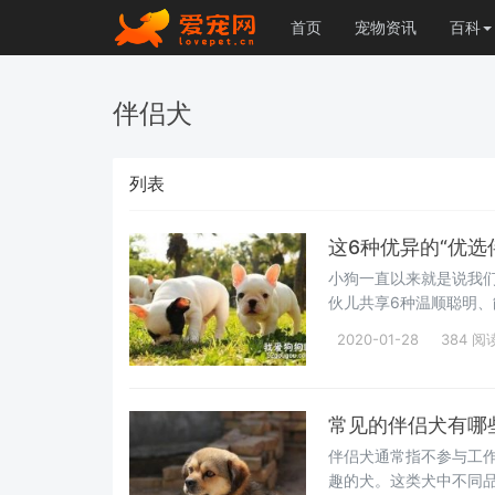
首页
宠物资讯
百科
伴侣犬
列表
这6种优异的“优选
小狗一直以来就是说我
伙儿共享6种温顺聪明
小狗？ 1、法
2020-01-28
384 阅
常见的伴侣犬有哪
伴侣犬通常指不参与工
趣的犬。这类犬中不同