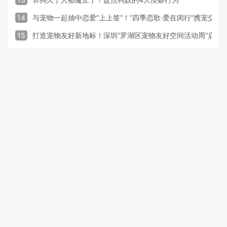
14
与宠物一起抽中恋爱“上上签”！“四季恋歌·爱在闵行”携宠交
15
打造宠物友好新地标！深圳“罗湖区宠物友好空间活动周”启动