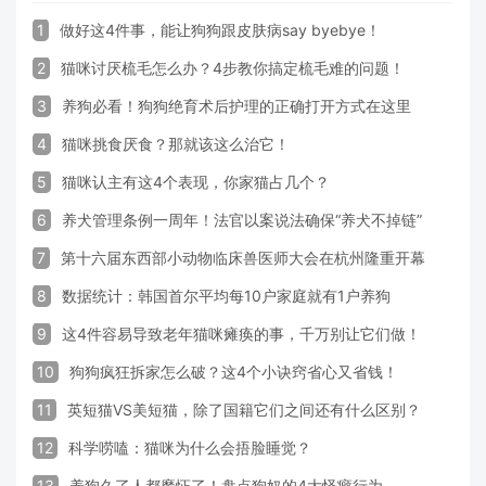
1
做好这4件事，能让狗狗跟皮肤病say byebye！
2
猫咪讨厌梳毛怎么办？4步教你搞定梳毛难的问题！
3
养狗必看！狗狗绝育术后护理的正确打开方式在这里
4
猫咪挑食厌食？那就该这么治它！
5
猫咪认主有这4个表现，你家猫占几个？
6
养犬管理条例一周年！法官以案说法确保“养犬不掉链”
7
第十六届东西部小动物临床兽医师大会在杭州隆重开幕
8
数据统计：韩国首尔平均每10户家庭就有1户养狗
9
这4件容易导致老年猫咪瘫痪的事，千万别让它们做！
10
狗狗疯狂拆家怎么破？这4个小诀窍省心又省钱！
11
英短猫VS美短猫，除了国籍它们之间还有什么区别？
12
科学唠嗑：猫咪为什么会捂脸睡觉？
13
养狗久了人都魔怔了！盘点狗奴的4大怪癖行为