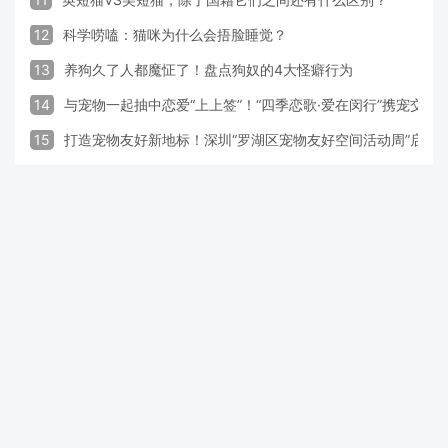
12
科学唠嗑：猫咪为什么会捂脸睡觉？
13
养狗久了人都魔怔了！盘点狗奴的4大怪癖行为
14
与宠物一起抽中恋爱“上上签”！“四季恋歌·爱在闵行”携宠交
15
打造宠物友好新地标！深圳“罗湖区宠物友好空间活动周”启动