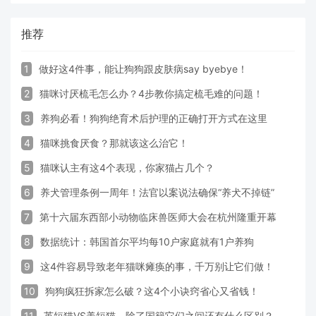
推荐
1
做好这4件事，能让狗狗跟皮肤病say byebye！
2
猫咪讨厌梳毛怎么办？4步教你搞定梳毛难的问题！
3
养狗必看！狗狗绝育术后护理的正确打开方式在这里
4
猫咪挑食厌食？那就该这么治它！
5
猫咪认主有这4个表现，你家猫占几个？
6
养犬管理条例一周年！法官以案说法确保“养犬不掉链”
7
第十六届东西部小动物临床兽医师大会在杭州隆重开幕
8
数据统计：韩国首尔平均每10户家庭就有1户养狗
9
这4件容易导致老年猫咪瘫痪的事，千万别让它们做！
10
狗狗疯狂拆家怎么破？这4个小诀窍省心又省钱！
11
英短猫VS美短猫，除了国籍它们之间还有什么区别？