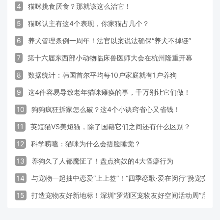
4
猫咪挑食厌食？那就该这么治它！
5
猫咪认主有这4个表现，你家猫占几个？
6
养犬管理条例一周年！法官以案说法确保“养犬不掉链”
7
第十六届东西部小动物临床兽医师大会在杭州隆重开幕
8
数据统计：韩国首尔平均每10户家庭就有1户养狗
9
这4件容易导致老年猫咪瘫痪的事，千万别让它们做！
10
狗狗疯狂拆家怎么破？这4个小诀窍省心又省钱！
11
英短猫VS美短猫，除了国籍它们之间还有什么区别？
12
科学唠嗑：猫咪为什么会捂脸睡觉？
13
养狗久了人都魔怔了！盘点狗奴的4大怪癖行为
14
与宠物一起抽中恋爱“上上签”！“四季恋歌·爱在闵行”携宠交
15
打造宠物友好新地标！深圳“罗湖区宠物友好空间活动周”启动