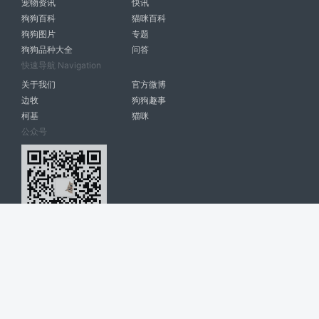
宠物资讯
快讯
狗狗百科
猫咪百科
狗狗图片
专题
狗狗品种大全
问答
快速导航 Navigation
关于我们
官方微博
边牧
狗狗趣事
柯基
猫咪
公众号
爱宠网 南宁博大高科计算机有限公司 版权所有 © 2022. All Rights
Reserved. lovepet.cn
网站展示的品牌信息和数据，是基于互联网大数据及品牌方的公开信息，
收集整理客观呈现，仅提供参考使用，不代表网站支持观点；如有侵权、
错误信息，请及时联系我们更正或删除！