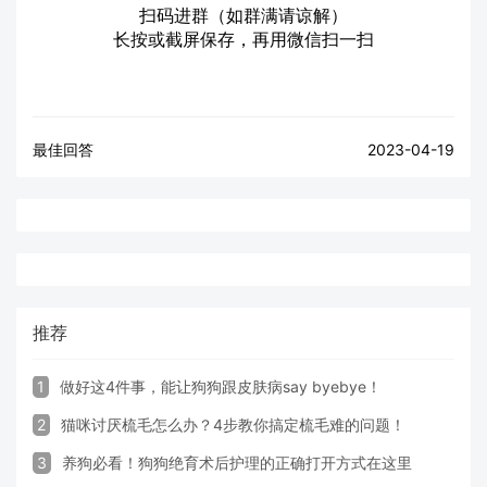
扫码进群（如群满请谅解）
长按或截屏保存，再用微信扫一扫
最佳回答
2023-04-19
推荐
1
做好这4件事，能让狗狗跟皮肤病say byebye！
2
猫咪讨厌梳毛怎么办？4步教你搞定梳毛难的问题！
3
养狗必看！狗狗绝育术后护理的正确打开方式在这里