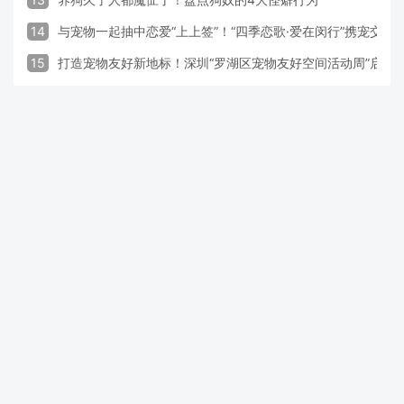
14
与宠物一起抽中恋爱“上上签”！“四季恋歌·爱在闵行”携宠交
15
打造宠物友好新地标！深圳“罗湖区宠物友好空间活动周”启动