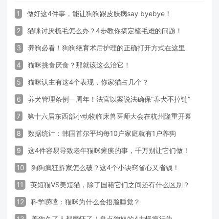
1
做好这4件事，能让狗狗跟皮肤病say byebye！
2
猫咪讨厌梳毛怎么办？4步教你搞定梳毛难的问题！
3
养狗必看！狗狗绝育术后护理的正确打开方式在这里
4
猫咪挑食厌食？那就该这么治它！
5
猫咪认主有这4个表现，你家猫占几个？
6
养犬管理条例一周年！法官以案说法确保“养犬不掉链”
7
第十六届东西部小动物临床兽医师大会在杭州隆重开幕
8
数据统计：韩国首尔平均每10户家庭就有1户养狗
9
这4件容易导致老年猫咪瘫痪的事，千万别让它们做！
10
狗狗疯狂拆家怎么破？这4个小诀窍省心又省钱！
11
英短猫VS美短猫，除了国籍它们之间还有什么区别？
12
科学唠嗑：猫咪为什么会捂脸睡觉？
13
养狗久了人都魔怔了！盘点狗奴的4大怪癖行为