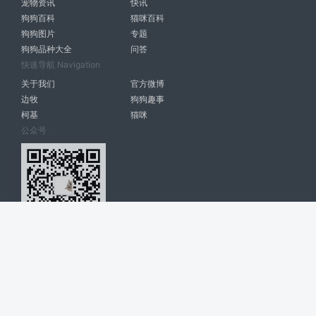
宠物资讯
快讯
狗狗百科
猫咪百科
狗狗图片
专题
狗狗品种大全
问答
快速导航 Navigation
关于我们
官方微博
边牧
狗狗趣事
柯基
猫咪
公众号
爱宠网 南宁博大高科计算机有限公司 版权所有 © 2022. All Rights
Reserved. lovepet.cn
网站展示的品牌信息和数据，是基于互联网大数据及品牌方的公开信息，
收集整理客观呈现，仅提供参考使用，不代表网站支持观点；如有侵权、
错误信息，请及时联系我们更正或删除！