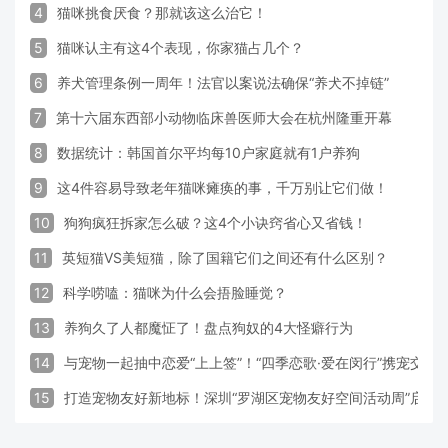
4
猫咪挑食厌食？那就该这么治它！
5
猫咪认主有这4个表现，你家猫占几个？
6
养犬管理条例一周年！法官以案说法确保“养犬不掉链”
7
第十六届东西部小动物临床兽医师大会在杭州隆重开幕
8
数据统计：韩国首尔平均每10户家庭就有1户养狗
9
这4件容易导致老年猫咪瘫痪的事，千万别让它们做！
10
狗狗疯狂拆家怎么破？这4个小诀窍省心又省钱！
11
英短猫VS美短猫，除了国籍它们之间还有什么区别？
12
科学唠嗑：猫咪为什么会捂脸睡觉？
13
养狗久了人都魔怔了！盘点狗奴的4大怪癖行为
14
与宠物一起抽中恋爱“上上签”！“四季恋歌·爱在闵行”携宠交
15
打造宠物友好新地标！深圳“罗湖区宠物友好空间活动周”启动