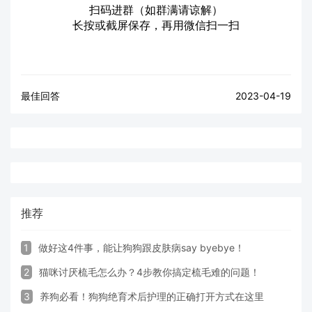
扫码进群（如群满请谅解）
长按或截屏保存，再用微信扫一扫
最佳回答
2023-04-19
推荐
1
做好这4件事，能让狗狗跟皮肤病say byebye！
2
猫咪讨厌梳毛怎么办？4步教你搞定梳毛难的问题！
3
养狗必看！狗狗绝育术后护理的正确打开方式在这里