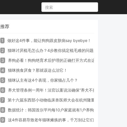
推荐
1
做好这4件事，能让狗狗跟皮肤病say byebye！
2
猫咪讨厌梳毛怎么办？4步教你搞定梳毛难的问题！
3
养狗必看！狗狗绝育术后护理的正确打开方式在这里
4
猫咪挑食厌食？那就该这么治它！
5
猫咪认主有这4个表现，你家猫占几个？
6
养犬管理条例一周年！法官以案说法确保“养犬不掉链”
7
第十六届东西部小动物临床兽医师大会在杭州隆重开幕
8
数据统计：韩国首尔平均每10户家庭就有1户养狗
9
这4件容易导致老年猫咪瘫痪的事，千万别让它们做！