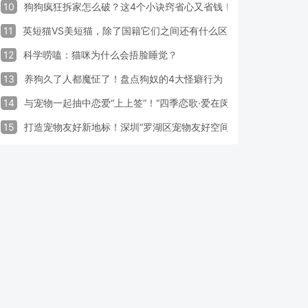
10
狗狗疯狂拆家怎么破？这4个小诀窍省心又省钱！
11
英短猫VS美短猫，除了国籍它们之间还有什么区别？
12
科学唠嗑：猫咪为什么会捂脸睡觉？
13
养狗久了人都魔怔了！盘点狗奴的4大怪癖行为
14
与宠物一起抽中恋爱“上上签”！“四季恋歌·爱在闵行”携宠交友引领
15
打造宠物友好新地标！深圳“罗湖区宠物友好空间活动周”启动