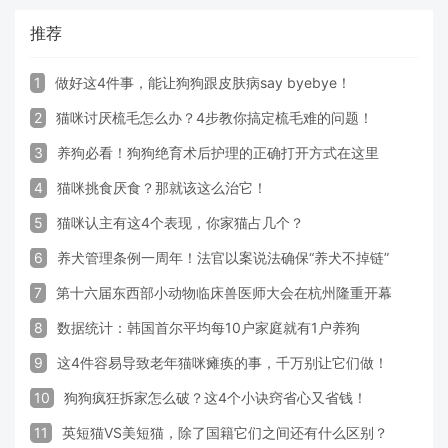
推荐
1
做好这4件事，能让狗狗跟皮肤病say byebye！
2
猫咪讨厌梳毛怎么办？4步教你搞定梳毛难的问题！
3
养狗必看！狗狗绝育术后护理的正确打开方式在这里
4
猫咪挑食厌食？那就该这么治它！
5
猫咪认主有这4个表现，你家猫占几个？
6
养犬管理条例一周年！法官以案说法确保“养犬不掉链”
7
第十六届东西部小动物临床兽医师大会在杭州隆重开幕
8
数据统计：韩国首尔平均每10户家庭就有1户养狗
9
这4件容易导致老年猫咪瘫痪的事，千万别让它们做！
10
狗狗疯狂拆家怎么破？这4个小诀窍省心又省钱！
11
英短猫VS美短猫，除了国籍它们之间还有什么区别？