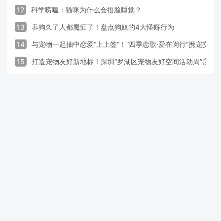
12
科学唠嗑：猫咪为什么会捂脸睡觉？
13
养狗久了人都魔怔了！盘点狗奴的4大怪癖行为
14
与宠物一起抽中恋爱“上上签”！“四季恋歌·爱在闵行”携宠交
15
打造宠物友好新地标！深圳“罗湖区宠物友好空间活动周”启动