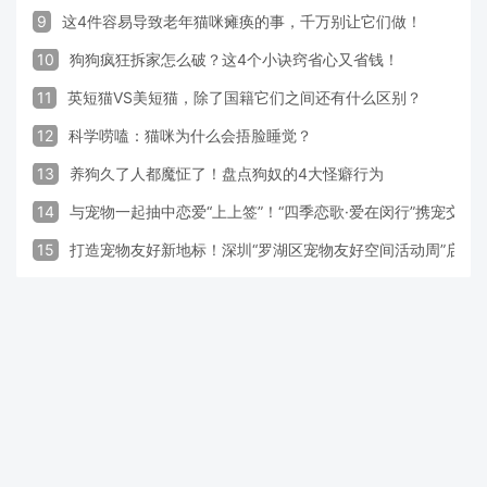
9
这4件容易导致老年猫咪瘫痪的事，千万别让它们做！
10
狗狗疯狂拆家怎么破？这4个小诀窍省心又省钱！
11
英短猫VS美短猫，除了国籍它们之间还有什么区别？
12
科学唠嗑：猫咪为什么会捂脸睡觉？
13
养狗久了人都魔怔了！盘点狗奴的4大怪癖行为
14
与宠物一起抽中恋爱“上上签”！“四季恋歌·爱在闵行”携宠交
15
打造宠物友好新地标！深圳“罗湖区宠物友好空间活动周”启动