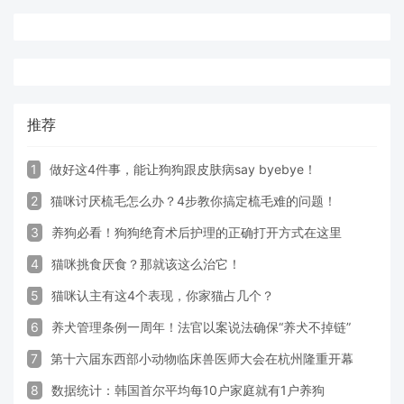
推荐
1
做好这4件事，能让狗狗跟皮肤病say byebye！
2
猫咪讨厌梳毛怎么办？4步教你搞定梳毛难的问题！
3
养狗必看！狗狗绝育术后护理的正确打开方式在这里
4
猫咪挑食厌食？那就该这么治它！
5
猫咪认主有这4个表现，你家猫占几个？
6
养犬管理条例一周年！法官以案说法确保“养犬不掉链”
7
第十六届东西部小动物临床兽医师大会在杭州隆重开幕
8
数据统计：韩国首尔平均每10户家庭就有1户养狗