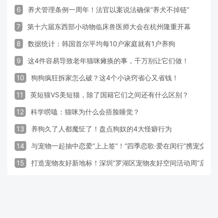
6
养犬管理条例一周年！法官以案说法确保“养犬不掉链”
7
第十六届东西部小动物临床兽医师大会在杭州隆重开幕
8
数据统计：韩国首尔平均每10户家庭就有1户养狗
9
这4件容易导致老年猫咪瘫痪的事，千万别让它们做！
10
狗狗疯狂拆家怎么破？这4个小诀窍省心又省钱！
11
英短猫VS美短猫，除了国籍它们之间还有什么区别？
12
科学唠嗑：猫咪为什么会捂脸睡觉？
13
养狗久了人都魔怔了！盘点狗奴的4大怪癖行为
14
与宠物一起抽中恋爱“上上签”！“四季恋歌·爱在闵行”携宠交
15
打造宠物友好新地标！深圳“罗湖区宠物友好空间活动周”启动