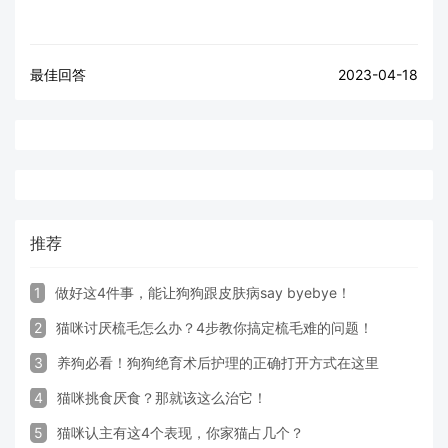
最佳回答
2023-04-18
推荐
1
做好这4件事，能让狗狗跟皮肤病say byebye！
2
猫咪讨厌梳毛怎么办？4步教你搞定梳毛难的问题！
3
养狗必看！狗狗绝育术后护理的正确打开方式在这里
4
猫咪挑食厌食？那就该这么治它！
5
猫咪认主有这4个表现，你家猫占几个？