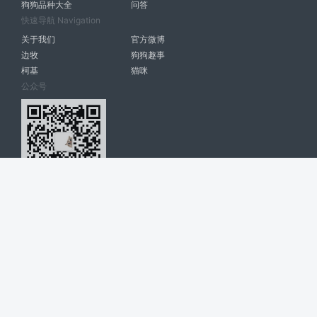
狗狗品种大全
问答
快速导航 Navigation
关于我们
官方微博
边牧
狗狗趣事
柯基
猫咪
公众号
爱宠网 南宁博大高科计算机有限公司 版权所有 © 2022. All Rights
Reserved. lovepet.cn
网站展示的品牌信息和数据，是基于互联网大数据及品牌方的公开信息，
收集整理客观呈现，仅提供参考使用，不代表网站支持观点；如有侵权、
错误信息，请及时联系我们更正或删除！
商务联系微信: 18977110085 分享更多宠物故事和萌宠趣味
博大软件
盈门
ManualLib
桂ICP备17004674号-20