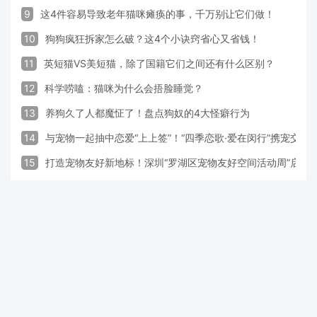
9
这4件容易导致老年猫咪瘫痪的事，千万别让它们做！
10
狗狗疯狂拆家怎么破？这4个小诀窍省心又省钱！
11
英短猫VS美短猫，除了国籍它们之间还有什么区别？
12
科学唠嗑：猫咪为什么会捂脸睡觉？
13
养狗久了人都魔怔了！盘点狗奴的4大怪癖行为
14
与宠物一起抽中恋爱“上上签”！“四季恋歌·爱在闵行”携宠交
15
打造宠物友好新地标！深圳“罗湖区宠物友好空间活动周”启动