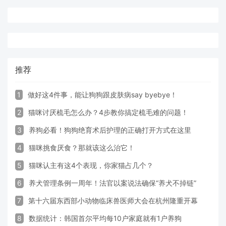
推荐
1
做好这4件事，能让狗狗跟皮肤病say byebye！
2
猫咪讨厌梳毛怎么办？4步教你搞定梳毛难的问题！
3
养狗必看！狗狗绝育术后护理的正确打开方式在这里
4
猫咪挑食厌食？那就该这么治它！
5
猫咪认主有这4个表现，你家猫占几个？
6
养犬管理条例一周年！法官以案说法确保“养犬不掉链”
7
第十六届东西部小动物临床兽医师大会在杭州隆重开幕
8
数据统计：韩国首尔平均每10户家庭就有1户养狗